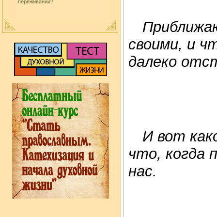
переживаний?
Приближа
своими, и ч
далеко отс
И вот как
что, когда 
нас.