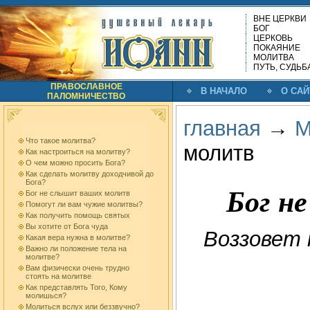
ВНЕ ЦЕРКВИ
БОГ
ЦЕРКОВЬ
ПОКАЯНИЕ
МОЛИТВА
ПУТЬ, СУДЬБ
ПРАВОСЛАВНОЕ
В НАЧАЛО
О САЙ
ПАЛОМНИЧЕСТВО
главная
→
М
Что такое молитва?
молитв
Как настроиться на молитву?
О чем можно просить Бога?
Как сделать молитву доходчивой до
Бога?
Бог н
Бог не слышит ваших молитв
Помогут ли вам чужие молитвы?
Как получить помощь святых
Вы хотите от Бога чуда
Воззовет 
Какая вера нужна в молитве?
Важно ли положение тела на
молитве?
Вам физически очень трудно
стоять на молитве
Как представлять Того, Кому
молишься?
Молиться вслух или беззвучно?