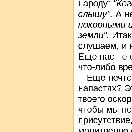
народу:
"Ко
слышу".
А н
покорными 
земли".
Итак
слушаем, и 
Еще нас не 
что-либо вре
Еще нечто
напастях? Э
твоего оско
чтобы мы не
присутствие
молитвенно