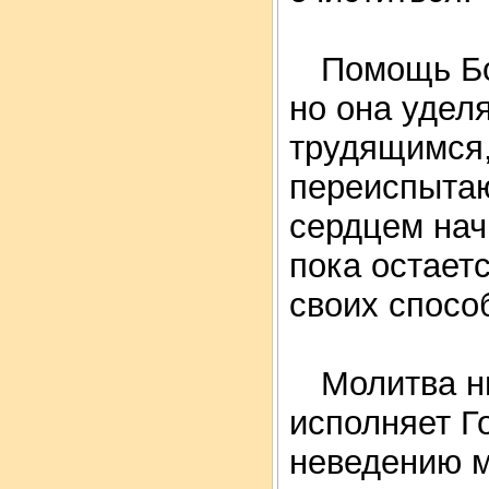
Помощь Бож
но она удел
трудящимся,
переиспытаю
сердцем начн
пока остаетс
своих спосо
Молитва ни
исполняет Г
неведению м