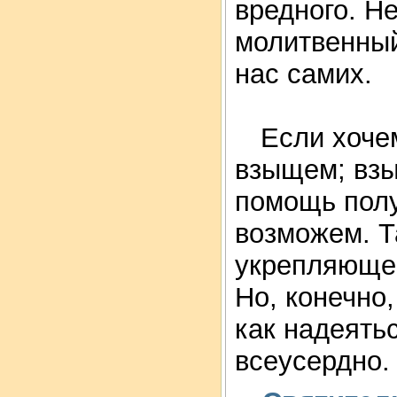
вредного. Не
молитвенный
нас самих.
Если хочем
взыщем; взы
помощь полу
возможем. Та
укрепляющем
Но, конечно,
как надеятьс
всеусердно.