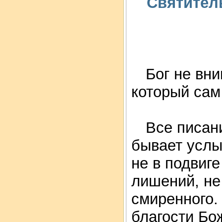
Святител
Бог не вни
который сам
Все писани
бывает услы
не в подвиге
лишений, не
смиренного.
благости Бо