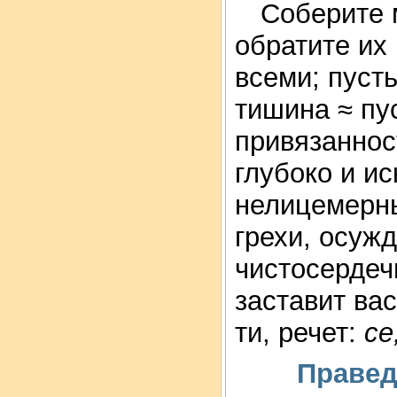
Соберите м
обратите их
всеми; пуст
тишина ≈ пус
привязаннос
глубоко и и
нелицемерны
грехи, осуж
чистосердечн
заставит ва
ти, речет:
се
Правед