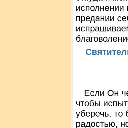
исполнении 
предании се
испрашиваем
благоволени
Святител
Если Он че
чтобы испыта
уберечь, то 
радостью, н