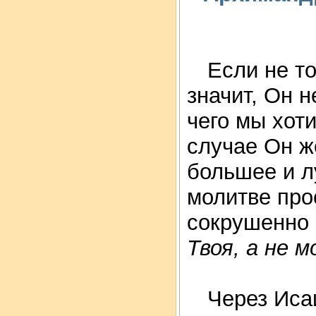
Если не т
значит, Он н
чего мы хоти
случае Он ж
большее и л
молитве про
сокрушенно 
Твоя, а не м
Через Иса