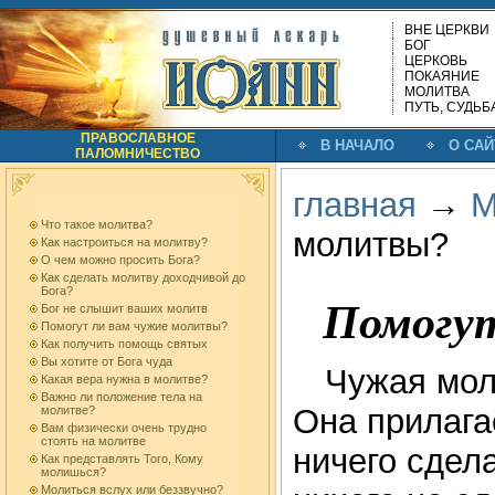
ВНЕ ЦЕРКВИ
БОГ
ЦЕРКОВЬ
ПОКАЯНИЕ
МОЛИТВА
ПУТЬ, СУДЬБ
ПРАВОСЛАВНОЕ
В НАЧАЛО
О САЙ
ПАЛОМНИЧЕСТВО
главная
→
М
Что такое молитва?
молитвы?
Как настроиться на молитву?
О чем можно просить Бога?
Как сделать молитву доходчивой до
Бога?
Помогут
Бог не слышит ваших молитв
Помогут ли вам чужие молитвы?
Как получить помощь святых
Вы хотите от Бога чуда
Чужая мол
Какая вера нужна в молитве?
Важно ли положение тела на
Она прилага
молитве?
Вам физически очень трудно
стоять на молитве
ничего сдела
Как представлять Того, Кому
молишься?
Молиться вслух или беззвучно?