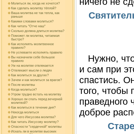
ничего не сд
Молиться ли, когда не хочется?
Как сделать молитву тёплой?
Святител
Ваша молитва не так тепла, как
раньше
Какими словами молиться?
Как читать "Отче наш"
Сколько должна длиться молитва?
Поможет ли молитва, читаемая
быстро?
Как исполнять молитвенное
правило?
Не успеваете исполнять правило
Нужно, что
Вы назначили себе большое
правило
Ум на молитве отвлекается
и сам при эт
Отвлекают мысли о людях
Как молиться за других?
спастись. О
Зачем и как молиться за врагов?
После молитвы
того, чтобы
Когда молиться?
Утром трудно встать на молитву
праведного 
Хорошо ли спать перед вечерней
молитвой?
Как молиться в течение дня?
доброе расп
Некогда молиться
Для чего Иисусова молитва?
Как читать Иисусову молитву?
Старе
Опасности "сердечной" молитвы
Искать ли в молитве высоких