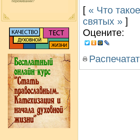
переживаний?
[
« Что тако
святых »
]
Оцените:
Распечатат