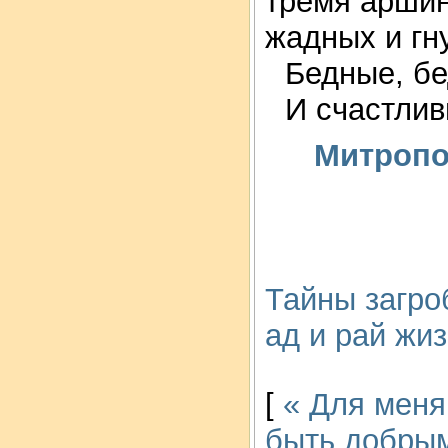
тремя аршин
жадных и гн
Бедные, б
И счастли
Митропо
Тайны загро
ад и рай жи
[
« Для меня
быть добрым