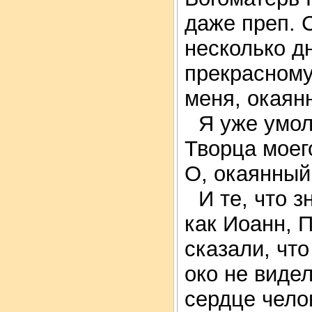
даже преп. 
несколько д
прекрасному
меня, окаянн
Я уже умол
Творца моег
О, окаянный 
И те, что 
как Иоанн, П
сказали, что
око не видел
сердце челов