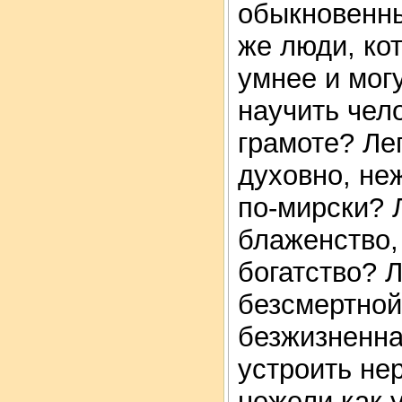
обыкновенны
же люди, ко
умнее и мог
научить чел
грамоте? Ле
духовно, не
по-мирски? 
блаженство,
богатство? 
безсмертной
безжизненна
устроить не
нежели как 