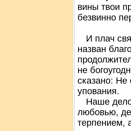
вины твои пр
безвинно пе
И плач св
назван благ
продолжител
не богоугод
сказано: Не
упования.
Наше дело
любовью, де
терпением, а