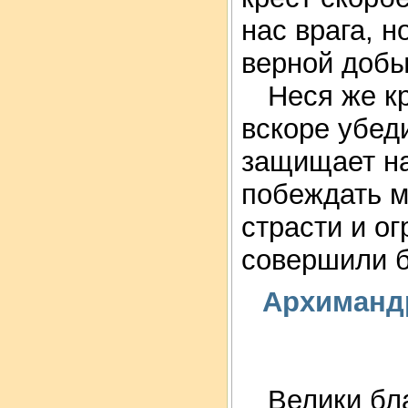
нас врага, н
верной добы
Неся же кр
вскоре убед
защищает на
побеждать м
страсти и ог
совершили б
Архимандр
Велики бла