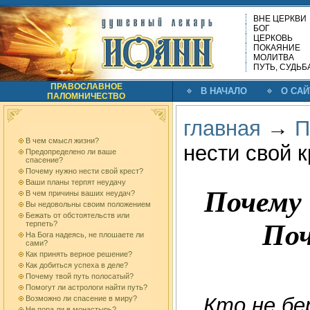
ВНЕ ЦЕРКВИ
БОГ
ЦЕРКОВЬ
ПОКАЯНИЕ
МОЛИТВА
ПУТЬ, СУДЬБ
ПРАВОСЛАВНОЕ
В НАЧАЛО
О САЙ
ПАЛОМНИЧЕСТВО
главная
→
П
В чем смысл жизни?
нести свой 
Предопределено ли ваше
спасение?
Почему нужно нести свой крест?
Ваши планы терпят неудачу
Почему 
В чем причины ваших неудач?
Вы недовольны своим положением
Бежать от обстоятельств или
Поч
терпеть?
На Бога надеясь, не плошаете ли
сами?
Как принять верное решение?
Как добиться успеха в деле?
Почему твой путь полосатый?
Помогут ли астрологи найти путь?
Кто не бе
Возможно ли спасение в миру?
Не пора ли в монастырь?