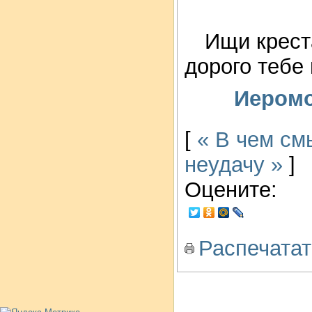
Ищи креста
дорого тебе
Иеромо
[
« В чем см
неудачу »
]
Оцените:
Распечатат