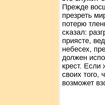
Прежде восш
презреть ми
потерю тлен
сказал: раз
приясте, ве
небесех, пр
должен испо
крест. Если 
своих того, 
возможет взо