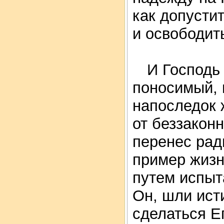
как допусти
и освободить
И Господь 
поносимый, 
напоследок 
от беззакон
перенес рад
пример жиз
путем испыт
Он, шли ист
сделаться Е