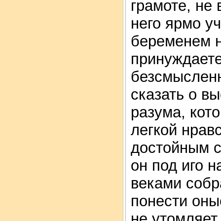
грамоте, не 
него ярмо уч
беременем н
принуждаете
безсмысленн
сказать о в
разума, кот
легкой нрав
достойным с
он под иго н
веками собр
понести оны
не утомляет