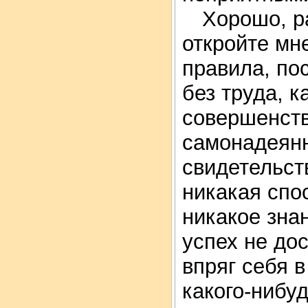
Хорошо, р
откройте мн
правила, по
без труда, к
совершенств
самонадеянн
свидетельств
никакая спо
никакое зна
успех не дос
впряг себя в
какого-нибу