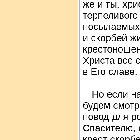
же и ты, хри
терпеливого
посылаемых 
и скорбей ж
крестоношен
Христа все 
в Его славе.
Но если на
будем смотре
повод для р
Спасителю, 
крест скорбе