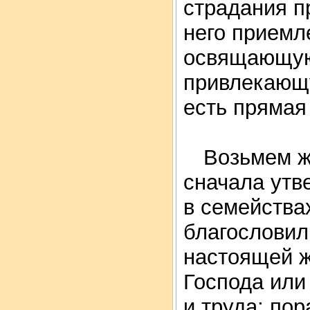
страдания п
него приемл
освящающую
привлекающу
есть прямая 
Возьмем же
сначала утве
в семействах
благословил
настоящей ж
Господа или
и труда; по