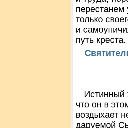
перестанем 
только свое
и самоуничи
путь креста.
Святител
Истинный х
что он в эт
воздыхает н
даруемой С