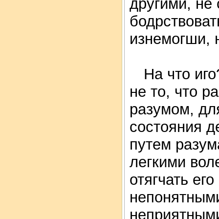
другими, не 
бодрствоват
изнемогши, 
На что иго
не то, что р
разумом, для
состояния д
путем разум
легкими вол
отягчать его
непонятными
неприятными