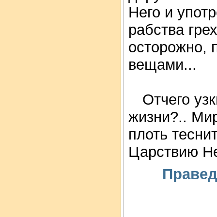
Него и упот
рабства гре
осторожно, 
вещами...
Отчего узк
жизни?.. Ми
плоть тесни
Царствию Н
Правед