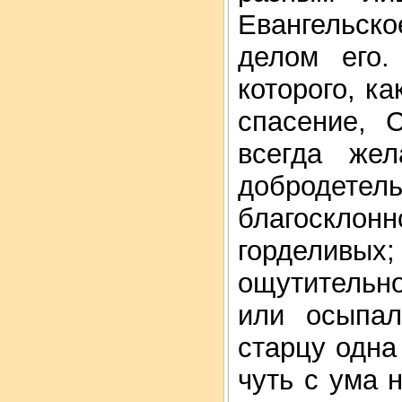
Евангельск
делом его
которого, к
спасение, 
всегда же
добродетель
благосклон
горделив
ощутительно
или осыпа
старцу одна
чуть с ума н