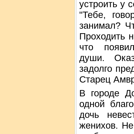
устроить у 
"Тебе, гов
занимал? Чт
Проходить н
что появи
души. Ока
задолго пре
Старец Амв
В городе Д
одной благ
дочь невес
женихов. Не