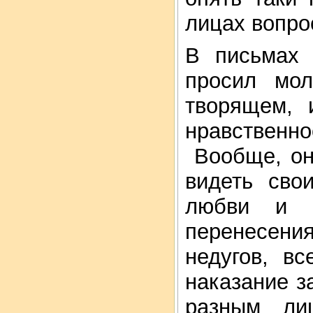
лицах вопро
В письмах 
просил мо
творящем, 
нравственн
Вообще, он 
видеть сво
любви и с
перенесен
недугов, в
наказание за
разным ли