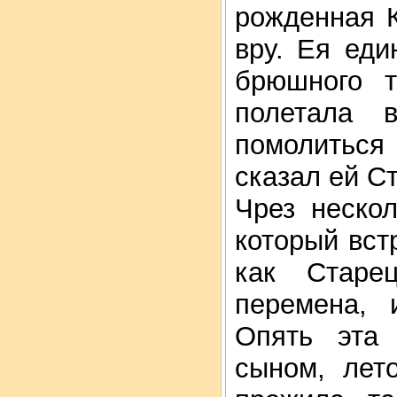
рожденная К
вру. Ея ед
брюшного т
полетала 
помолиться
сказал ей Ст
Чрез неско
который встр
как Старе
перемена, 
Опять эта
сыном, лет