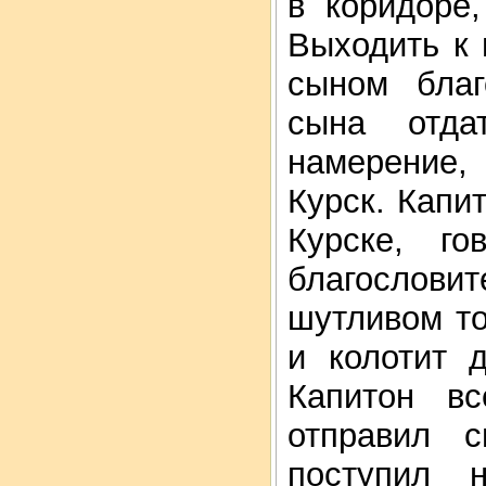
в коридоре
Выходить к 
сыном благ
сына отда
намерение,
Курск. Капи
Курске, г
благослови
шутливом то
и колотит 
Капитон в
отправил 
поступил 