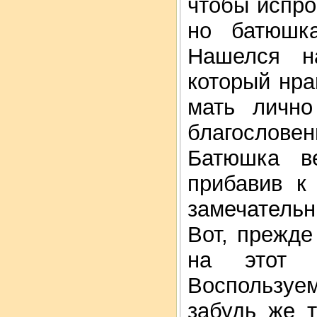
чтобы испро
но батюшка
Нашелся н
который нра
мать лично
благослове
Батюшка в
прибавив к
замечательн
Вот, прежде
на этот 
Воспользуе
забудь же т