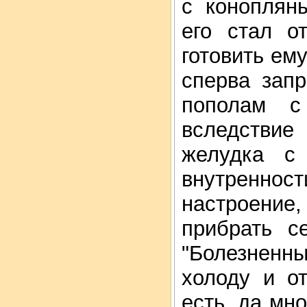
с коноплян
его стал о
готовить ем
сперва зап
пополам с
вследствие
желудка с
внутренн
настроение,
прибрать с
"Болезненны
холоду и о
есть, да мн