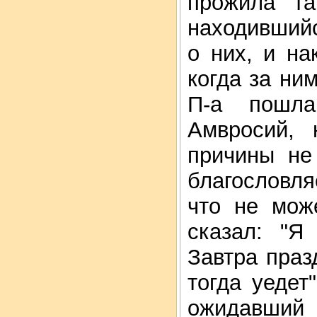
прожила т
находившийс
о них, и на
когда за ни
П-а пошла
Амвросий, 
причины не
благословля
что не мож
сказал: "Я
Завтра праз
тогда уедет
ожидавший