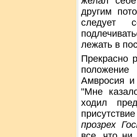
желал себе
другим пот
следует с
подлечивать
лежать в пос
Прекрасно 
положени
Амвросия и
"Мне казал
ходил пре
присутстви
прозрех Го
все, что ни