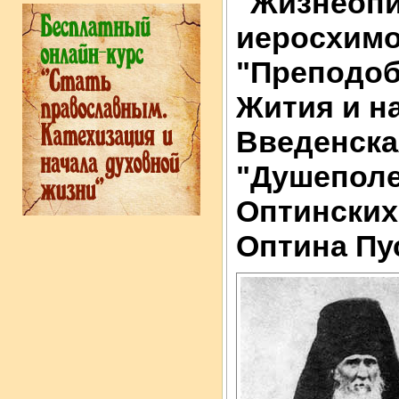
"Жизнеопи
иеросхимон
"Преподоб
Жития и н
Введенская
"Душеполе
Оптинских
Оптина Пу