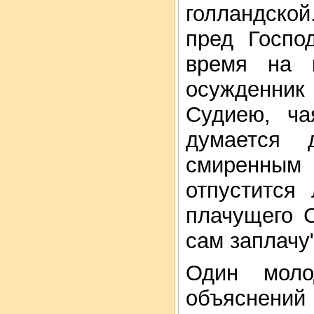
голландской
пред Госпо
время на 
осужденни
Судиею, ча
думается 
смиренным 
отпустится
плачущего С
сам заплачу
Один моло
объяснений