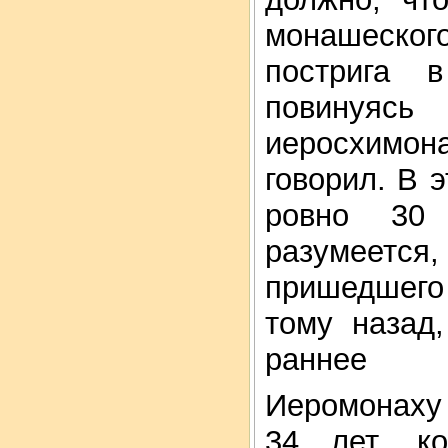
монашеского
пострига 
повинуясь
иеросхимо
говорил. В 
ровно 30 
разумеется
пришедшего 
тому назад
раннее
Иеромонаху 
34 лет, ко