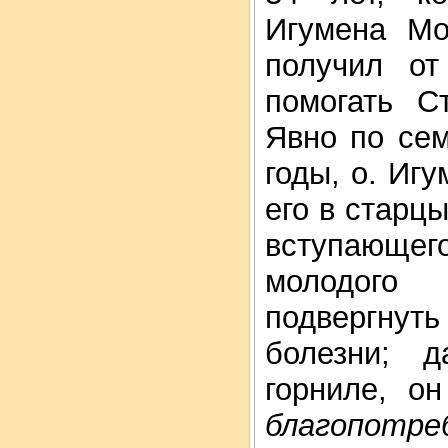
Игумена Мо
получил от
помогать С
Явно по сем
годы, о. Иг
его в старц
вступающе
молодого
подвергну
болезни; 
горниле, 
благопотр