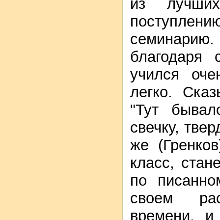
из лучши
поступле
семинарию.
благодаря 
учился оче
легко. Ска
"Тут бывал
свечку, тве
же (Гренко
класс, стане
по писанно
своем рас
времени, и