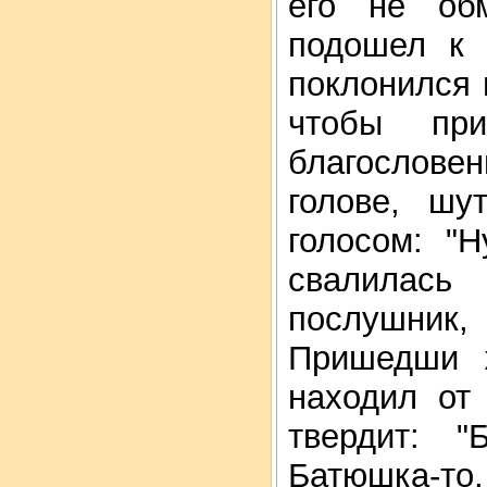
его не об
подошел к 
поклонился 
чтобы при
благослове
голове, шу
голосом: "Н
свалилась
послушник,
Пришедши 
находил от
твердит: 
Батюшка-то