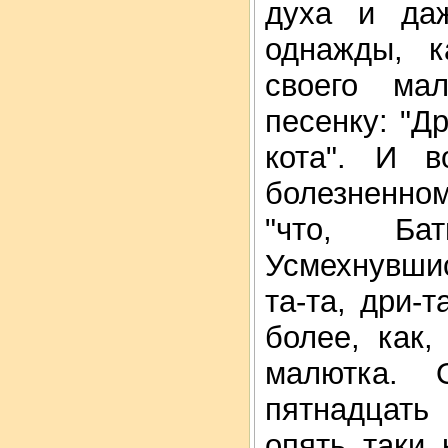
духа и да
однажды, к
своего ма
песенку: "Др
кота". И в
болезненно
"что, Ба
Усмехнувшис
та-та, дри-
более, как,
малютка. 
пятнадцать
опять таки