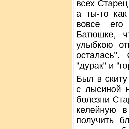
всех Старец
а ты-то ка
вовсе его
Батюшке, 
улыбкою от
осталась".
"дурак" и "г
Был в скиту
с лысиной 
болезни Ста
келейную в
получить б