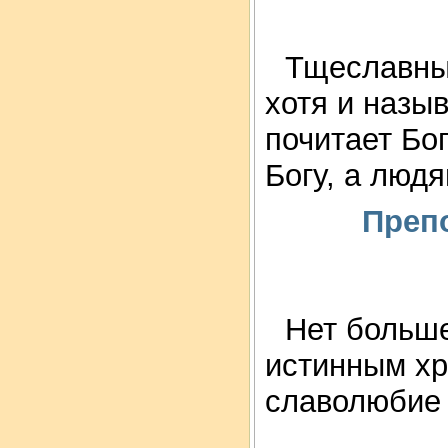
Тщеславный
хотя и назы
почитает Бог
Богу, а людя
Преп
Нет больше
истинным хр
славолюбие 