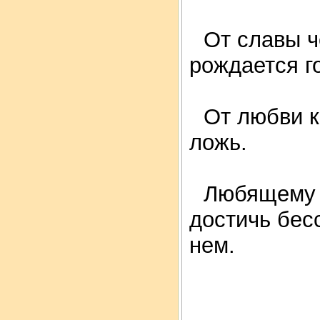
От славы 
рождается г
От любви к
ложь.
Любящему 
достичь бесс
нем.