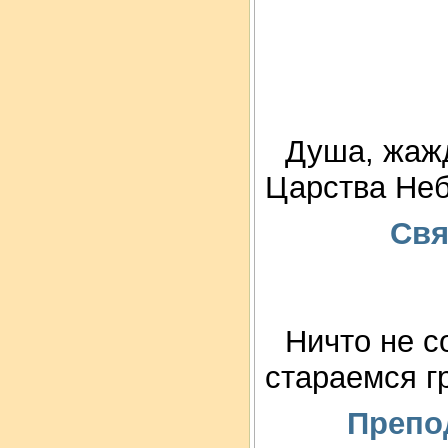
Душа, жажд
Царства Неб
Свя
Ничто не с
стараемся г
Препо