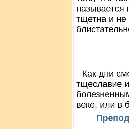
называется 
тщетна и не 
блистательно
Как дни см
тщеславие и
болезненным
веке, или в
Препод