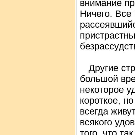
внимание п
Ничего. Все
рассеявшийс
пристрастны
безрассудст
Другие стр
большой вре
некоторое у
короткое, н
всегда живу
всякого удо
того, что та