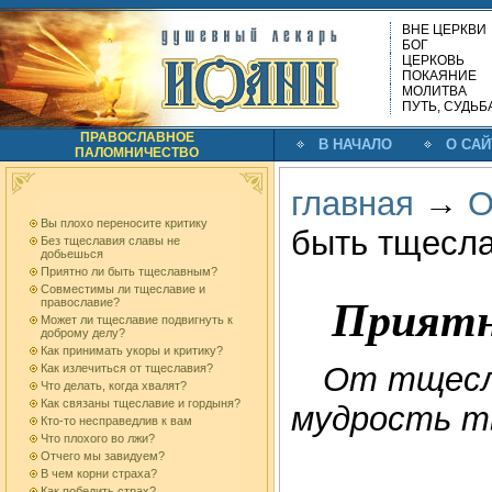
ВНЕ ЦЕРКВИ
БОГ
ЦЕРКОВЬ
ПОКАЯНИЕ
МОЛИТВА
ПУТЬ, СУДЬБ
ПРАВОСЛАВНОЕ
В НАЧАЛО
О САЙ
ПАЛОМНИЧЕСТВО
главная
→
О
Вы плохо переносите критику
быть тщесл
Без тщеславия славы не
добьешься
Приятно ли быть тщеславным?
Совместимы ли тщеславие и
Приятн
православие?
Может ли тщеславие подвигнуть к
доброму делу?
Как принимать укоры и критику?
От тщесл
Как излечиться от тщеславия?
Что делать, когда хвалят?
Как связаны тщеславие и гордыня?
мудрость т
Кто-то несправедлив к вам
Что плохого во лжи?
Отчего мы завидуем?
В чем корни страха?
Как победить страх?