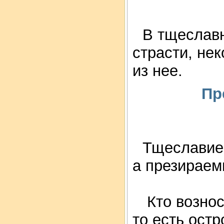
В тщеслав
страсти, не
из нее.
Пр
Тщеславие
а презираем
Кто вознос
то есть ост