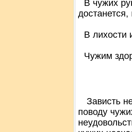
В чужих ру
достанется,
В лихости и
Чужим здо
Зависть н
поводу чужи
неудовольст