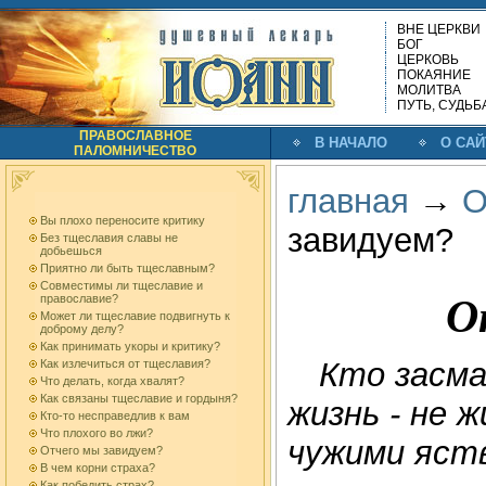
ВНЕ ЦЕРКВИ
БОГ
ЦЕРКОВЬ
ПОКАЯНИЕ
МОЛИТВА
ПУТЬ, СУДЬБ
ПРАВОСЛАВНОЕ
В НАЧАЛО
О САЙ
ПАЛОМНИЧЕСТВО
главная
→
О
Вы плохо переносите критику
завидуем?
Без тщеславия славы не
добьешься
Приятно ли быть тщеславным?
Совместимы ли тщеславие и
О
православие?
Может ли тщеславие подвигнуть к
доброму делу?
Как принимать укоры и критику?
Кто засма
Как излечиться от тщеславия?
Что делать, когда хвалят?
Как связаны тщеславие и гордыня?
жизнь - не 
Кто-то несправедлив к вам
Что плохого во лжи?
чужими яст
Отчего мы завидуем?
В чем корни страха?
Как победить страх?