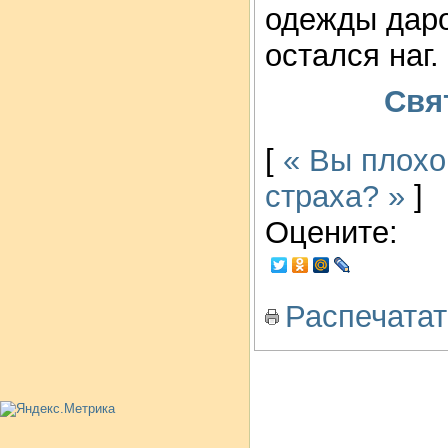
одежды даро
остался наг.
Свя
[
« Вы плохо
страха? »
]
Оцените:
Распечатат