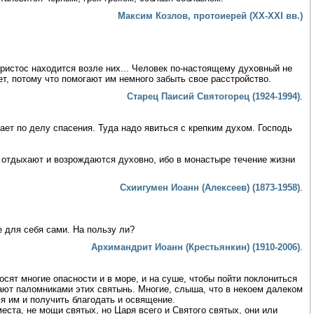
Максим Козлов, протоиерей (XX-XXI вв.)
Христос находится возле них... Человек по-настоящему духовный не
т, потому что помогают им немного забыть свое расстройство.
Старец Паисий Святогорец (1924-1994)
.
ет по делу спасения. Туда надо явиться с крепким духом. Господь
отдыхают и возрождаются духовно, ибо в монастыре течение жизни
Схиигумен Иоанн (Алексеев) (1873-1958)
.
е для себя сами. На пользу ли?
Архимандрит Иоанн (Крестьянкин) (1910-2006)
.
ят многие опасности и в море, и на суше, чтобы пойти поклониться
ают паломниками этих святынь. Многие, слыша, что в некоем далеком
ся им и получить благодать и освящение.
еста, не мощи святых, но Царя всего и Святого святых, они или