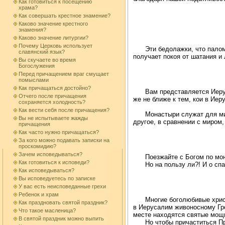
Как готовиться к посещению
храма?
Как совершать крестное знамение?
Каково значение крестного
знамения?
Каково значение литургии?
Почему Церковь использует
Эти бедолажки, что палом
славянский язык?
получает покоя от шатания и
Вы скучаете во время
Богослужения
Перед причащением враг смущает
помыслами
Как причащаться достойно?
Вам представляется Иерус
Отчего после причащения
же не ближе к тем, кои в Иер
сохраняется холодность?
Как вести себя после причащения?
Монастыри служат для ми
Вы не испытываете жажды
другое, в сравнении с миром
причащения
Как часто нужно причащаться?
За кого можно подавать записки на
проскомидию?
Зачем исповедываться?
Поезжайте с Богом по мон
Как готовиться к исповеди?
Но на пользу ли?! И о сп
Как исповедываться?
Вы исповедуетесь по записке
У вас есть неисповеданные грехи
Ребенок и храм
Многие боголюбивые христ
Как праздновать святой праздник?
в Иерусалим живоносному Гро
Что такое масленица?
месте находятся святые мощи
В святой праздник можно выпить
Но чтобы причаститься Пр