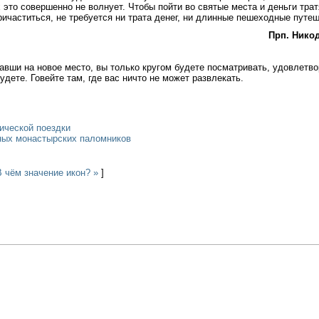
 это совершенно не волнует. Чтобы пойти во святые места и деньги трат
причаститься, не требуется ни трата денег, ни длинные пешеходные путе
Прп. Никод
авши на новое место, вы только кругом будете посматривать, удовлетвор
дете. Говейте там, где вас ничто не может развлекать.
ической поездки
ных монастырских паломников
В чём значение икон? »
]