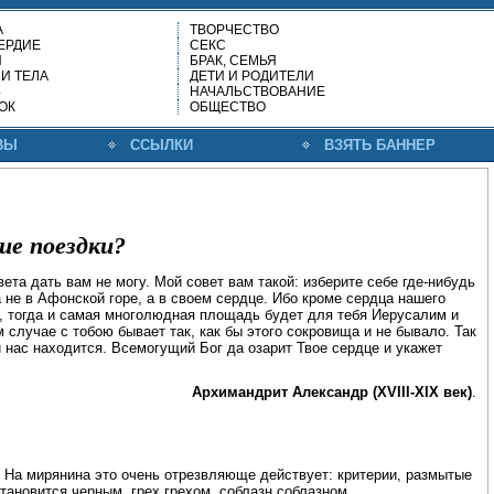
А
ТВОРЧЕСТВО
ЕРДИЕ
СЕКС
И
БРАК, СЕМЬЯ
И ТЕЛА
ДЕТИ И РОДИТЕЛИ
Ь
НАЧАЛЬСТВОВАНИЕ
ОК
ОБЩЕСТВО
ВЫ
ССЫЛКИ
ВЗЯТЬ БАННЕР
ие поездки?
та дать вам не могу. Мой совет вам такой: изберите себе где-нибудь
 не в Афонской горе, а в своем сердце. Ибо кроме сердца нашего
це, тогда и самая многолюдная площадь будет для тебя Иерусалим и
м случае с тобою бывает так, как бы этого сокровища и не бывало. Так
и нас находится. Всемогущий Бог да озарит Твое сердце и укажет
Архимандрит Александр (XVIII-XIX век)
.
 На мирянина это очень отрезвляюще действует: критерии, размытые
тановится черным, грех грехом, соблазн соблазном.