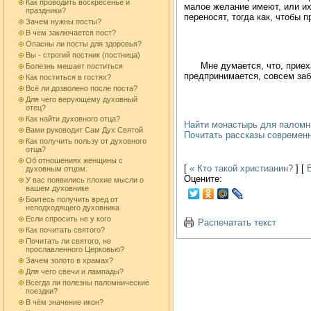
Как проводить воскресенье и
малое желание имеют, или их
праздники?
переносят, тогда как, чтобы 
Зачем нужны посты?
В чем заключается пост?
Опасны ли посты для здоровья?
Вы - строгий постник (постница)
Мне думается, что, приех
Болезнь мешает поститься
предпринимается, совсем забу
Как поститься в гостях?
Всё ли дозволено после поста?
Для чего верующему духовный
отец?
Как найти духовного отца?
Найти монастырь для паломн
Вами руководит Сам Дух Святой
Почитать рассказы современ
Как получить пользу от духовного
отца?
Об отношениях женщины с
[
« Кто такой христианин?
] [
духовным отцом.
Оцените:
У вас появились плохие мысли о
вашем духовнике
Боитесь получить вред от
неподходящего духовника
Если спросить не у кого
Распечатать текст
Как почитать святого?
Почитать ли святого, не
прославленного Церковью?
Зачем золото в храмах?
Для чего свечи и лампады?
Всегда ли полезны паломнические
поездки?
В чём значение икон?