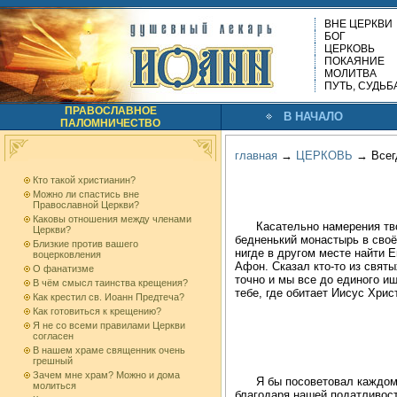
ВНЕ ЦЕРКВИ
БОГ
ЦЕРКОВЬ
ПОКАЯНИЕ
МОЛИТВА
ПУТЬ, СУДЬБ
ПРАВОСЛАВНОЕ
В НАЧАЛО
ПАЛОМНИЧЕСТВО
главная
→
ЦЕРКОВЬ
→
Всег
Кто такой христианин?
Можно ли спастись вне
Православной Церкви?
Каковы отношения между членами
Касательно намерения тво
Церкви?
бедненький монастырь в своё
Близкие против вашего
нигде в другом месте найти 
воцерковления
Афон. Сказал кто-то из святы
О фанатизме
точно и мы все до единого ищ
В чём смысл таинства крещения?
тебе, где обитает Иисус Хрис
Как крестил св. Иоанн Предтеча?
Как готовиться к крещению?
Я не со всеми правилами Церкви
согласен
В нашем храме священник очень
грешный
Зачем мне храм? Можно и дома
Я бы посоветовал каждому
молиться
благодаря нашей податливост