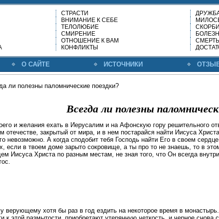
СТРАСТИ
ДРУЖБ
ВНИМАНИЕ К СЕБЕ
МИЛОС
ТЕЛОЛЮБИЕ
СКОРБ
СМИРЕНИЕ
БОЛЕЗН
ОТНОШЕНИЕ К ВАМ
СМЕРТ
А
КОНФЛИКТЫ
ДОСТАТ
О САЙТЕ
ИСТОЧНИКИ
ОТЗЫ
да ли полезны паломнические поездки?
Всегда ли полезны паломническ
его и желания ехать в Иерусалим и на Афонскую гору решительного отве
м отечестве, закрытый от мира, и в нем постарайся найти Иисуса Христа
Его невозможно. А когда сподобит тебя Господь найти Его в своем серд
х, если в твоем доме зарыто сокровище, а ты про то не знаешь, то в это
ем Иисуса Христа по разным местам, не зная того, что Он всегда внутр
тос.
 верующему хотя бы раз в год ездить на некоторое время в монастырь.
и к этой размытости, приобретают утерянную четкость, и черное снова с