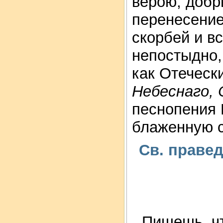
верою, доб
перенесение
скорбей и вс
непостыдно,
как Отеческ
Небеснаго,
песнопения 
блаженную с
Св. праве
Пишешь, чт