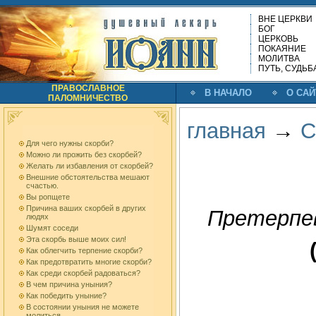
ВНЕ ЦЕРКВИ
БОГ
ЦЕРКОВЬ
ПОКАЯНИЕ
МОЛИТВА
ПУТЬ, СУДЬБ
ПРАВОСЛАВНОЕ
В НАЧАЛО
О САЙ
ПАЛОМНИЧЕСТВО
главная
→
С
Для чего нужны скорби?
Можно ли прожить без скорбей?
Желать ли избавления от скорбей?
Внешние обстоятельства мешают
счастью.
Вы ропщете
Причина ваших скорбей в других
Претерпев
людях
Шумят соседи
Эта скорбь выше моих сил!
Как облегчить терпение скорби?
Как предотвратить многие скорби?
Как среди скорбей радоваться?
В чем причина уныния?
Как победить уныние?
В состоянии уныния не можете
молиться.