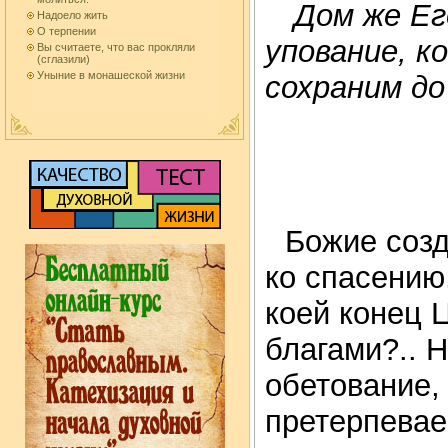
Дом же Его
Надоело жить
О терпении
упование, к
Вы считаете, что вас прокляли
(сглазили)
Уныние в монашеской жизни
сохраним до
Божие созд
ко спасению
коей конец 
благами?.. 
обетование, 
претерпевае