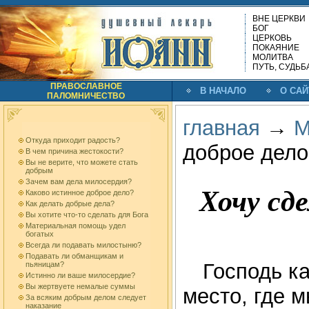
ВНЕ ЦЕРКВИ
БОГ
ЦЕРКОВЬ
ПОКАЯНИЕ
МОЛИТВА
ПУТЬ, СУДЬБ
ПРАВОСЛАВНОЕ
В НАЧАЛО
О САЙ
ПАЛОМНИЧЕСТВО
главная
→
М
Откуда приходит радость?
доброе дело,
В чем причина жестокости?
Вы не верите, что можете стать
добрым
Зачем вам дела милосердия?
Хочу сде
Каково истинное доброе дело?
Как делать добрые дела?
Вы хотите что-то сделать для Бога
Материальная помощь удел
богатых
Всегда ли подавать милостыню?
Подавать ли обманщикам и
Господь ка
пьяницам?
Истинно ли ваше милосердие?
Вы жертвуете немалые суммы
место, где 
За всяким добрым делом следует
наказание