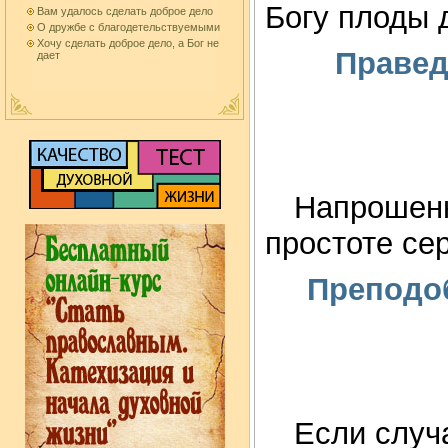
Богу плоды 
Вам удалось сделать доброе дело
О дружбе с благодетельствуемыми
Хочу сделать доброе дело, а Бог не
Правед
дает
Напрошенны
простоте се
Преподо
Если случа