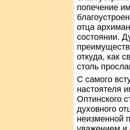
попечение им
благоустроен
отца архима
состоянии. Д
преимуществе
откуда, как с
столь просл
С самого вст
настоятеля и
Оптинского с
духовного от
неизменной 
уважением и 