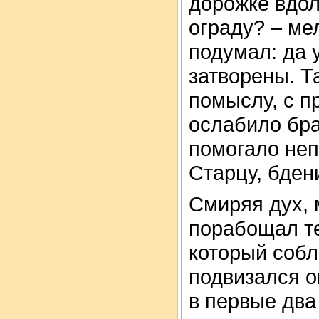
дорожке вдол
ограду? – ме
подумал: да у
затворены. Т
помыслу, с 
ослабило бра
помогало не
Старцу, бден
Смиряя дух, 
порабощал те
который собл
подвизался о
в первые два