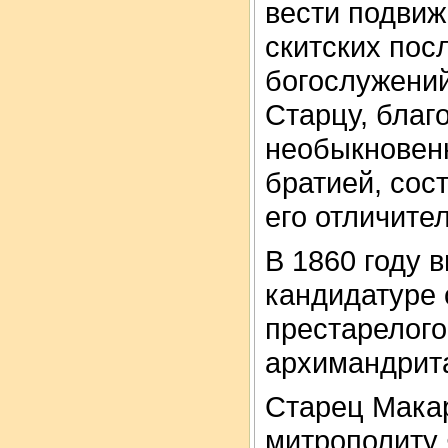
вести подвиж
скитских пос
богослужений
Старцу, благ
необыкновен
братией, сос
его отличите
В 1860 году 
кандидатуре 
престарелого
архимандрит
Старец Макар
митрополиту 