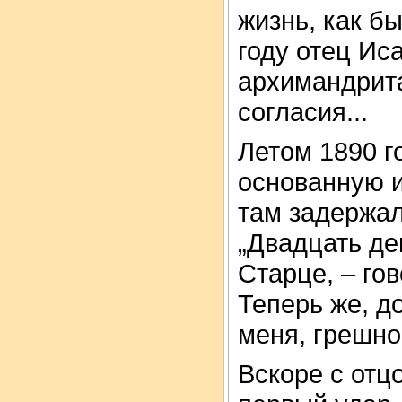
жизнь, как б
году отец Ис
архимандрита
согласия...
Летом 1890 г
основанную 
там задержал
„Двадцать де
Старце, – гов
Теперь же, д
меня, грешно
Вскоре с от