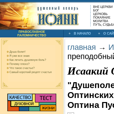
ВНЕ ЦЕРКВИ
БОГ
ЦЕРКОВЬ
ПОКАЯНИЕ
МОЛИТВА
ПУТЬ, СУДЬБ
ПРАВОСЛАВНОЕ
В НАЧАЛО
О САЙ
ПАЛОМНИЧЕСТВО
главная
→
И
Душа болит!
преподобны
Я уже все знаю
Как лечить душевную боль?
Почему плохо?
Исаакий 
Что такое счастье?
Самый короткий рецепт счастья
"Душеполе
Оптинских
Оптина Пу