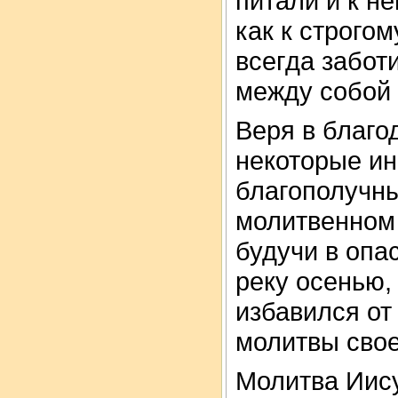
питали и к н
как к строго
всегда забот
между собой 
Веря в благо
некоторые ин
благополучны
молитвенном 
будучи в опа
реку осенью,
избавился от
молитвы свое
Молитва Иису