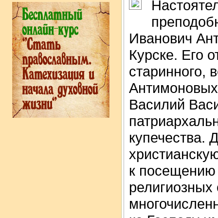
Настояте
преподобн
Иванович Ант
Курске. Его 
старинного, 
Антимоновых.
Василий Васи
патриархальн
купечества. 
христианскую
к посещению 
религиозных 
многочисленн