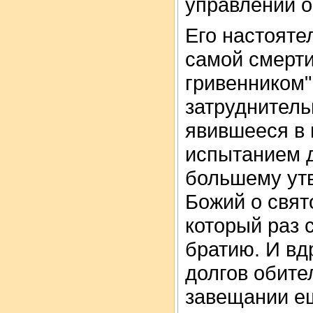
управлении о
Его настояте
самой смерти
гривенником"
затруднител
явившееся в 
испытанием д
большему ут
Божий о свят
который раз 
братию. И вд
долгов обите
завещании ещ