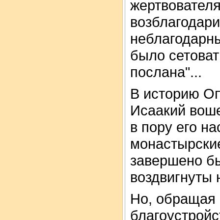
жертвователя
возблагодари
неблагодарны
было сетоват
послана"...
В историю О
Исаакий воше
в пору его н
монастырские
завершено бы
воздвигнуты 
Но, обращая
благоустрой