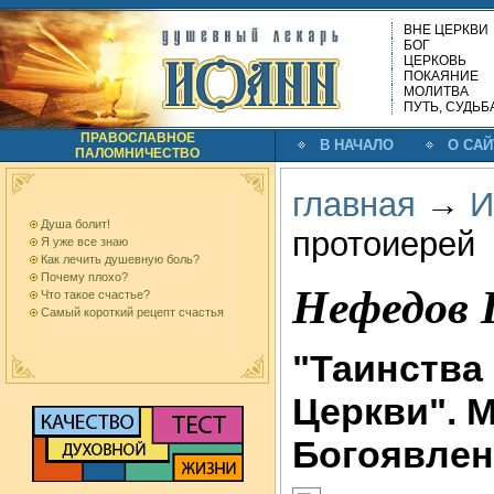
ВНЕ ЦЕРКВИ
БОГ
ЦЕРКОВЬ
ПОКАЯНИЕ
МОЛИТВА
ПУТЬ, СУДЬБ
ПРАВОСЛАВНОЕ
В НАЧАЛО
О САЙ
ПАЛОМНИЧЕСТВО
главная
→
И
Душа болит!
протоиерей
Я уже все знаю
Как лечить душевную боль?
Почему плохо?
Нефедов 
Что такое счастье?
Самый короткий рецепт счастья
"Таинства
Церкви". 
Богоявленс